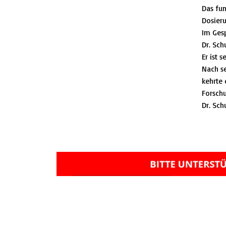
Das fun
Dosieru
Im Gesp
Dr. Sch
Er ist 
Nach se
kehrte 
Forsch
Dr. Sch