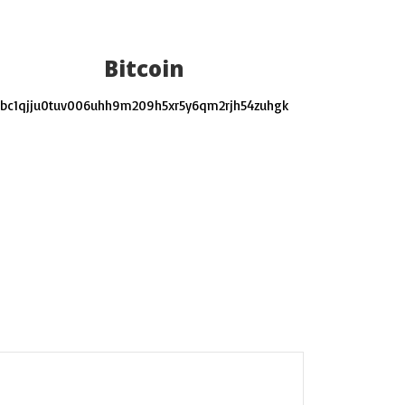
Bitcoin
bc1qjju0tuv006uhh9m209h5xr5y6qm2rjh54zuhgk