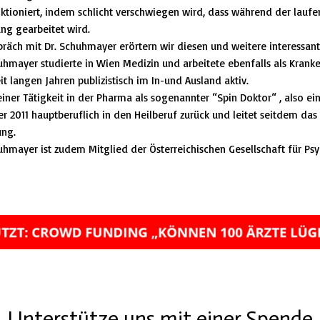
ktioniert, indem schlicht verschwiegen wird, dass während der laufe
ng gearbeitet wird.
räch mit Dr. Schuhmayer erörtern wir diesen und weitere interessant
uhmayer studierte in Wien Medizin und arbeitete ebenfalls als Kranke
seit langen Jahren publizistisch im In-und Ausland aktiv.
iner Tätigkeit in der Pharma als sogenannter “Spin Doktor“ , also e
er 2011 hauptberuflich in den Heilberuf zurück und leitet seitdem das 
ung.
uhmayer ist zudem Mitglied der Österreichischen Gesellschaft für Psy
Unterstütze uns mit einer Spende