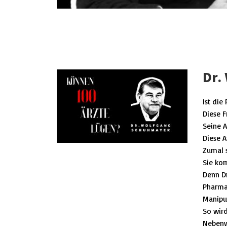
Dr.
Ist die
Diese F
Seine A
Diese A
Zumal s
Sie kom
Denn Dr
Pharma 
Manipul
So wird
Nebenw