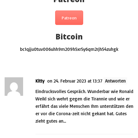
Patreon
Bitcoin
bc1qjju0tuv006uhh9m209h5xr5y6qm2rjh54zuhgk
This post has 6 Comments
Kitty
on 24. Februar 2023 at 13:37
Antworten
Eindrucksvolles Gespräch. Wunderbar wie Ronald
Weikl sich wehrt gegen die Tirannie und wie er
erfährt das viele Menschen Ihm unterstützen den
er vor die Corona-zeit nicht gekant hat. Gutes
zieht gutes an…