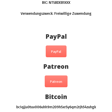
BIC
:
NTSBDEB1XXX
Verwendungszweck: Freiwillige Zuwendung
PayPal
PayPal
Patreon
Patreon
Bitcoin
bc1qjju0tuv006uhh9m209h5xr5y6qm2rjh54zuhgk