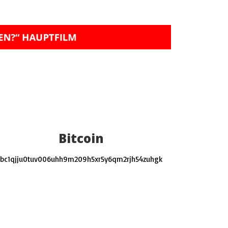
Bitcoin
bc1qjju0tuv006uhh9m209h5xr5y6qm2rjh54zuhgk