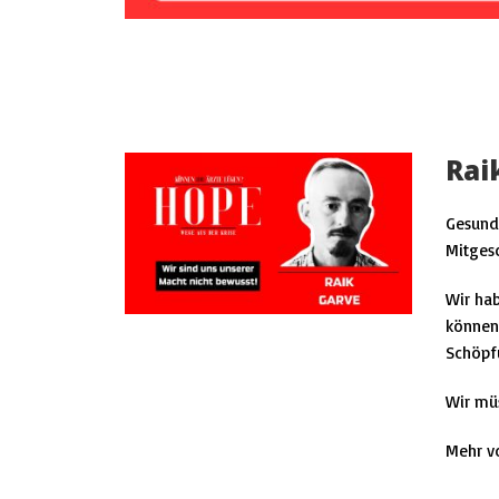
Rai
Gesundh
Mitges
Wir hab
können 
Schöpfu
Wir müs
Mehr v